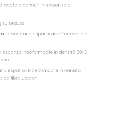
i abete e pannelli in masonite e
g su seduta
ra:
poliuretano espanso indeformabile a
o espanso indeformabile in densità 3040
acron
ano espanso indeformabile in densità
rbida fibra Dacron