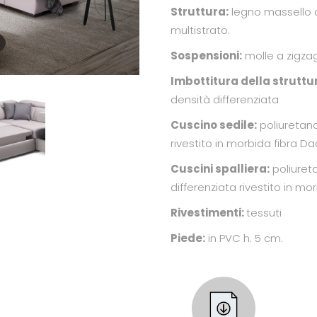
Struttura:
legno massello d
multistrato.
Sospensioni:
molle a zigza
Imbottitura della struttu
densità differenziata
Cuscino sedile:
poliuretan
rivestito in morbida fibra D
Cuscini spalliera:
poliuret
differenziata rivestito in mo
Rivestimenti:
tessuti
Piede:
in PVC h. 5 cm.