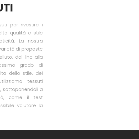
UTI
uti per rivestire i
lta qualità e stile
aticità. La nostra
arietà di proposte
luto, dal lino alla
 massimo grado di
ta dello stile, dei
tilizziamo tessuti
i, sottoponendoli a
lità, come il test
sibile valutare la