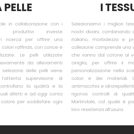
 PELLE
I TESS
Stile in collaborazione con i
Selezioniamo i migliori tess
r produttivi investe
nostri divani, combinando a
n ricerca per offrire una
italiano, morbidezza e pr
colori raffinati, con conce e
collezione comprende una v
alizzate. Le pelli utilizzate
che vanno dal cotone al vel
usivamente da allevamenti
ciniglia, per offrire il
 selezione delle pelli viene
personalizzazione nella scel
 l’attenta supervisione di
colori e dei materiali. U
ontrollano la qualità e la
antimacchia e idrorepellent
uali difetti e ad oggi conta
rigorosi controlli di qua
i colore per soddisfare ogni
Martindale, col quale è pos
loro resistenza all’usura.