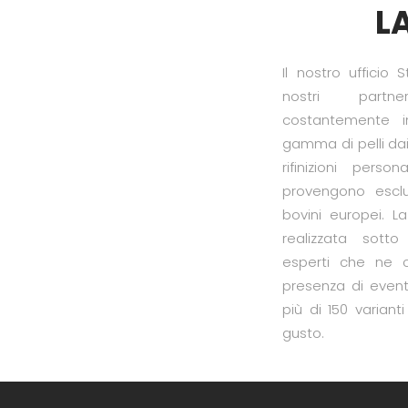
LA
Il nostro ufficio 
nostri partne
costantemente i
gamma di pelli dai 
rifinizioni person
provengono escl
bovini europei. La
realizzata sotto
esperti che ne c
presenza di event
più di 150 variant
gusto.