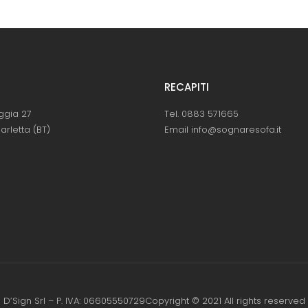
RECAPITI
ggia 27
Tel. 0883 571665
arletta (BT)
Email info@sognaresofa.it
D’Sign Srl – P. IVA: 06605550729Copyright © 2021 All rights reserved