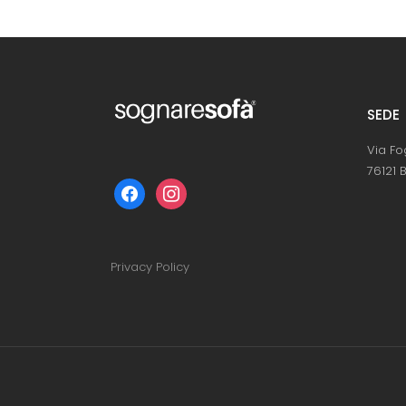
SEDE
Via Fo
76121 B
facebook
instagram
Privacy Policy