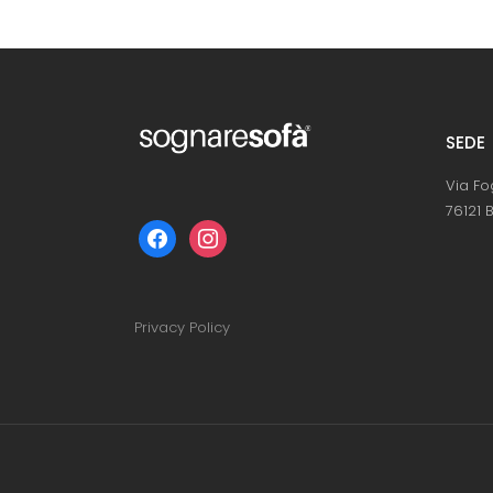
SEDE
Via Fo
76121 B
facebook
instagram
Privacy Policy