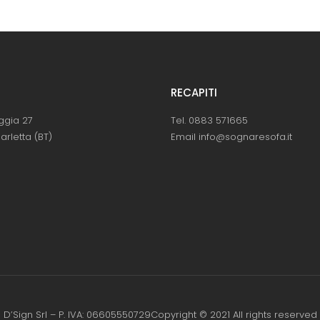
RECAPITI
ggia 27
Tel. 0883 571665
arletta (BT)
Email info@sognaresofa.it
D’Sign Srl – P. IVA: 06605550729Copyright © 2021 All rights reserved