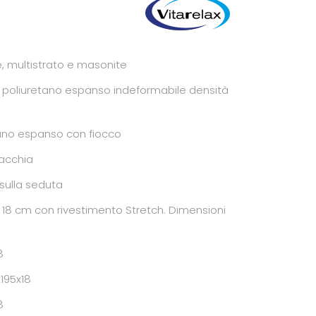
e, multistrato e masonite
:
poliuretano espanso indeformabile densità
ano espanso con fiocco
macchia
sulla seduta
h 18 cm con rivestimento Stretch. Dimensioni
8
x195x18
8