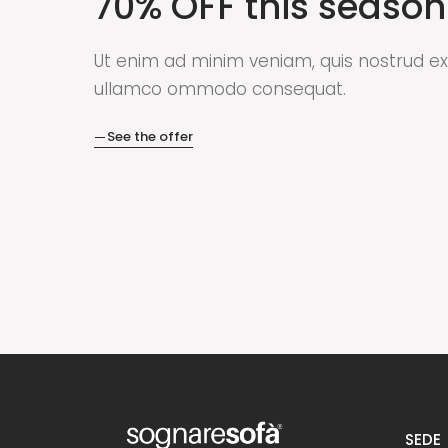
70% OFF this season
Ut enim ad minim veniam, quis nostrud ex
ullamco ommodo consequat.
See the offer
SEDE