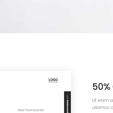
50% 
Ut enim a
ullamco 