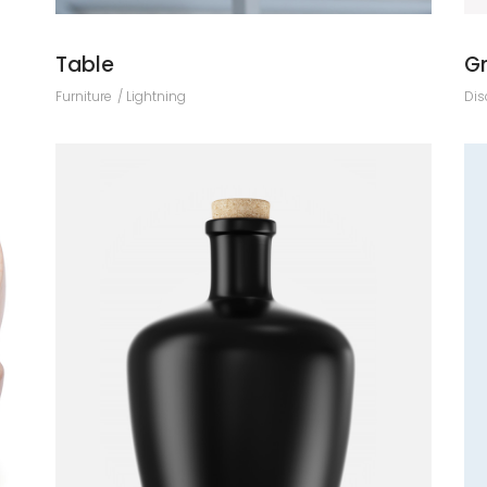
Table
G
Furniture
Lightning
Dis