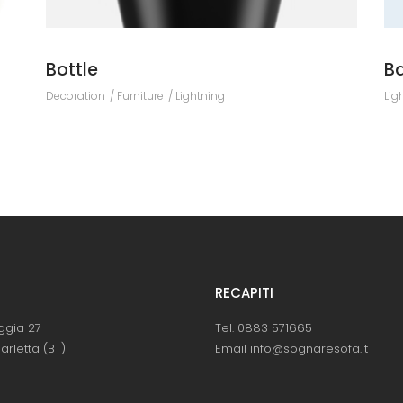
Bottle
Ba
Decoration
Furniture
Lightning
Lig
RECAPITI
ggia 27
Tel. 0883 571665
arletta (BT)
Email info@sognaresofa.it