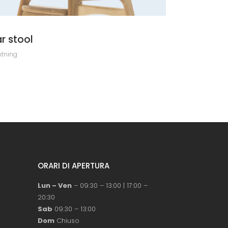
r stool
htning
ORARI DI APERTURA
Lun – Ven
– 09:30 – 13:00 | 17:00 –
20:30
Sab
09:30 – 13:00
Dom
Chiuso