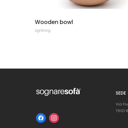
Wooden bowl
Lightning
SEDE
Via Fo
76121 B
facebook
instagram