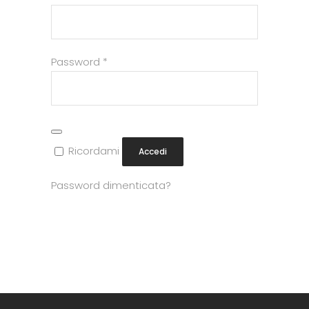
Richiesto
Password
*
Ricordami
Accedi
Password dimenticata?