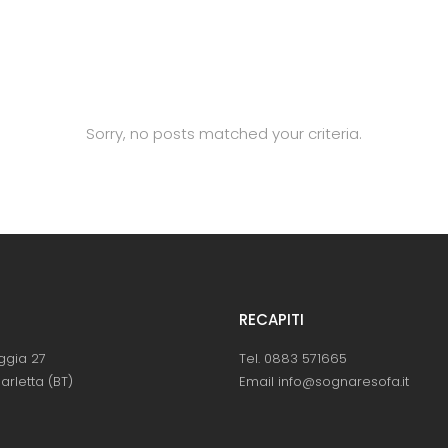
Sorry, no posts matched your criteria.
RECAPITI
ggia 27
Tel. 0883 571665
arletta (BT)
Email info@sognaresofa.it