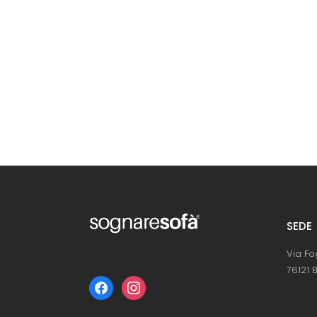
SEDE
Via Fo
76121 B
facebook
instagram